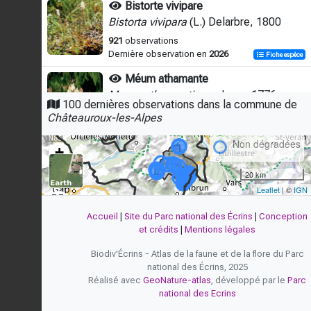
Bistorte vivipare
Bistorta vivipara
(L.) Delarbre, 1800
921
observations
Dernière observation en
2026
Fiche espèce
Méum athamante
Meum athamanticum
Jacq., 1776
100 dernières observations dans la commune de
833
observations
Châteauroux-les-Alpes
Dégradées
Dernière observation en
2026
Fiche espèce
Non dégradées
+
Laîche des montagnes
Carex montana
L., 1753
−
20 km
710
observations
Leaflet
| ©
IGN
Dernière observation en
2026
Fiche espèce
Accueil
|
Site du Parc national des Écrins
|
Conception
Plantain de la serpentine
et crédits
|
Mentions légales
Plantago maritima
subsp.
serpentina
(All.) Arcang., 1882
Biodiv'Écrins - Atlas de la faune et de la flore du Parc
national des Écrins, 2025
648
observations
Réalisé avec
GeoNature-atlas
, développé par le
Parc
Dernière observation en
2024
Fiche espèce
national des Ecrins
Pinson des arbres