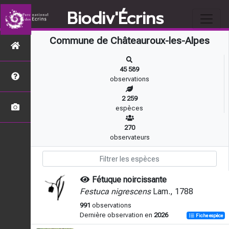
Biodiv'Écrins
Commune de Châteauroux-les-Alpes
45 589
observations
2 259
espèces
270
observateurs
Fétuque noircissante
Festuca nigrescens
Lam., 1788
991
observations
Dernière observation en
2026
Fiche espèce