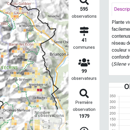
595
Descrip
observations
Plante vi
facilemen
contenus
41
réseau d
communes
couleur v
confondre
(
Silene v
99
observateurs
O
Première
observation
Nombre
d'observations
1979
0– 1
1– 2