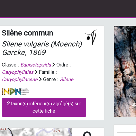
Silène commun
Silene vulgaris
(Moench)
Garcke, 1869
Classe :
Equisetopsida
Ordre :
Caryophyllales
Famille :
Prev
Caryophyllaceae
Genre :
Silene
2
taxon(s) inférieur(s) agrégé(s) sur
Tap
cette fiche