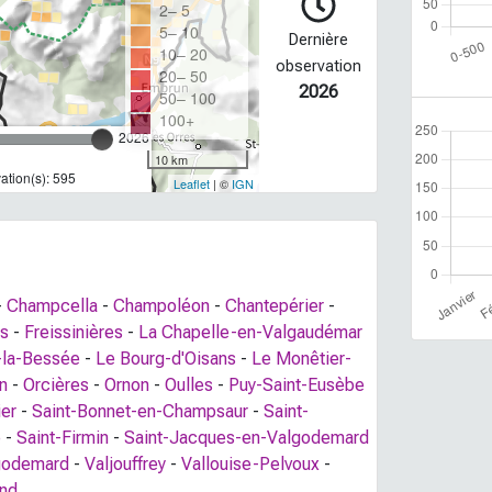
2– 5
5– 10
Dernière
10– 20
observation
20– 50
2026
50– 100
100+
2026
10 km
tion(s): 595
Leaflet
| ©
IGN
-
Champcella
-
Champoléon
-
Chantepérier
-
es
-
Freissinières
-
La Chapelle-en-Valgaudémar
e-la-Bessée
-
Le Bourg-d'Oisans
-
Le Monêtier-
n
-
Orcières
-
Ornon
-
Oulles
-
Puy-Saint-Eusèbe
ier
-
Saint-Bonnet-en-Champsaur
-
Saint-
e
-
Saint-Firmin
-
Saint-Jacques-en-Valgodemard
godemard
-
Valjouffrey
-
Vallouise-Pelvoux
-
ond