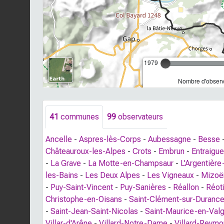
1979
Nombre d'observa
41
communes
99
observateurs
Ancelle
-
Aspres-lès-Corps
-
Aubessagne
-
Besse
Châteauroux-les-Alpes
-
Crots
-
Embrun
-
Entraigu
-
La Grave
-
La Motte-en-Champsaur
-
L'Argentièr
les-Bains
-
Les Deux Alpes
-
Les Vigneaux
-
Mizoë
-
Puy-Saint-Vincent
-
Puy-Sanières
-
Réallon
-
Réot
Christophe-en-Oisans
-
Saint-Clément-sur-Duranc
-
Saint-Jean-Saint-Nicolas
-
Saint-Maurice-en-Val
Villar-d'Arêne
-
Villard-Notre-Dame
-
Villard-Reym