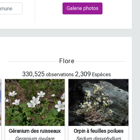
Galerie photos
Flore
330,525
2,309
observations
Espèces
Géranium des ruisseaux
Orpin à feuilles poilues
Geranium rivulare
Sedum dasyphyllum