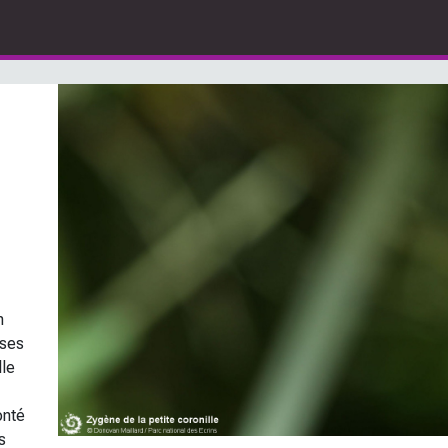
n
 ses
lle
onté
s