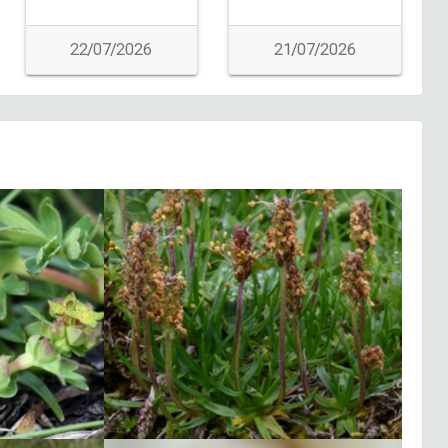
Airelle myrtille |
Vaccinium
Fiche espèce
myrtillus
22/07/2026
21/07/2026
07/08/2026
Tabac d'Espagne (Le) |
Fiche espèce
Argynnis paphia
07/08/2026
Hédysarum de Boutigny |
Fiche espèce
Hedysarum boutignyanum
07/08/2026
Hédysarum de Boutigny |
Fiche espèce
Hedysarum boutignyanum
07/08/2026
Tabac d'Espagne (Le) |
Fiche espèce