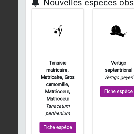
Nouvelles espèces obs
Tanaisie
Vertigo
matricaire,
septentrional
Matricaire, Gros
Vertigo geyeri
camomille,
Fiche espèce
Matrécoeur,
Matricoeur
Tanacetum
parthenium
Fiche espèce