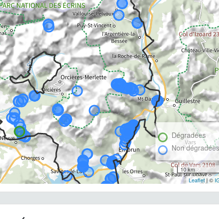
Dégradées
Non dégradée
10 km
Leaflet
| ©
I