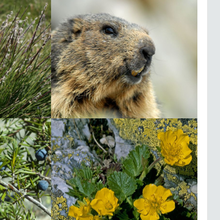
Argynnis paphia
07/08/2026
Muguet de mai |
Convallaria
Fiche espèce
majalis
07/08/2026
Muguet de mai |
Convallaria
Fiche espèce
majalis
07/08/2026
Citron (Le) |
Gonepteryx
Fiche espèce
rhamni
07/08/2026
Muguet de mai |
Convallaria
Fiche espèce
majalis
07/08/2026