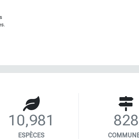
s
es.
10,981
828
ESPÈCES
COMMUN