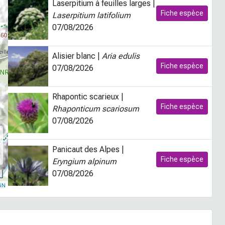
Laserpitium à feuilles larges |
Fiche espèce
Laserpitium latifolium
07/08/2026
Alisier blanc |
Aria edulis
Fiche espèce
07/08/2026
Rhapontic scarieux |
Fiche espèce
Rhaponticum scariosum
07/08/2026
Panicaut des Alpes |
s
Fiche espèce
Eryngium alpinum
07/08/2026
GN
Sceau-de-Salomon verticillé
Fiche espèce
|
Polygonatum verticillatum