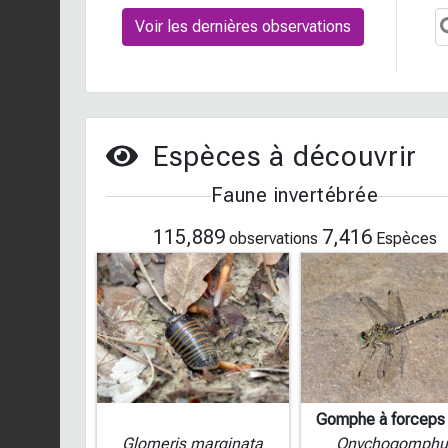
Voir les dernières observations
Espèces à découvrir
Faune invertébrée
115,889
7,416
observations
Espèces
Gomphe à forceps 
Glomeris marginata
Onychogomphu