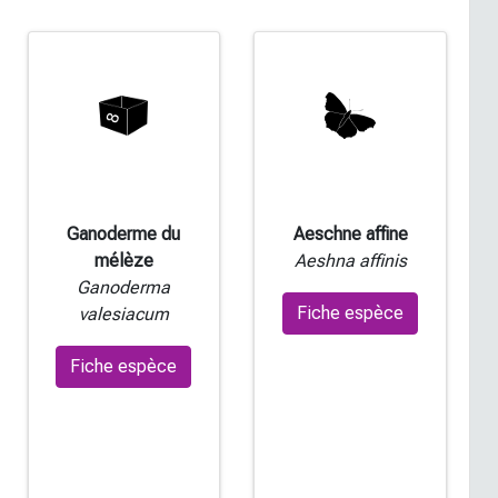
07/08/2026
Peuplier tremble |
Populus
Fiche espèce
tremula
07/08/2026
Muguet de mai |
Convallaria
Fiche espèce
majalis
Ganoderme du
Aeschne affine
07/08/2026
mélèze
Aeshna affinis
Ganoderma
Panicaut des Alpes |
Fiche espèce
valesiacum
Fiche espèce
Eryngium alpinum
07/08/2026
Fiche espèce
Sapin blanc |
Abies alba
Fiche espèce
07/08/2026