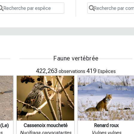
Faune vertébrée
422,263
419
observations
Espèces
(Le)
Cassenoix moucheté
Renard roux
s
Nucifraga caryocatactes
Vulpes vulpes