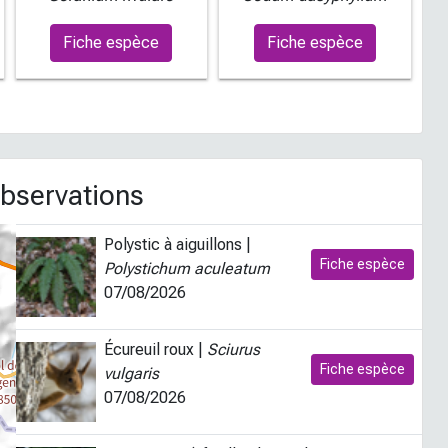
Fiche espèce
Fiche espèce
observations
Polystic à aiguillons |
Fiche espèce
Polystichum aculeatum
07/08/2026
Écureuil roux |
Sciurus
Fiche espèce
vulgaris
07/08/2026