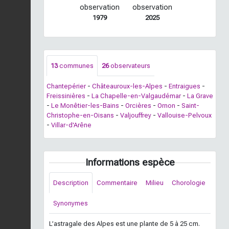
observation
observation
1979
2025
13
communes
26
observateurs
Chantepérier
-
Châteauroux-les-Alpes
-
Entraigues
-
Freissinières
-
La Chapelle-en-Valgaudémar
-
La Grave
-
Le Monêtier-les-Bains
-
Orcières
-
Ornon
-
Saint-
Christophe-en-Oisans
-
Valjouffrey
-
Vallouise-Pelvoux
-
Villar-d'Arêne
Informations espèce
Description
Commentaire
Milieu
Chorologie
Synonymes
L’astragale des Alpes est une plante de 5 à 25 cm.