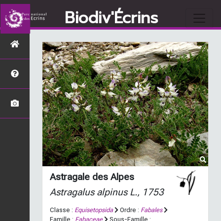
Biodiv'Écrins
Astragale des Alpes
Astragalus alpinus
L., 1753
Classe :
Equisetopsida
Ordre :
Fabales
Famille :
Fabaceae
Sous-Famille :