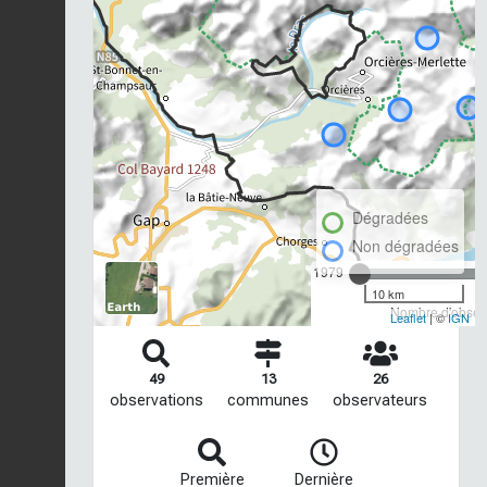
Dégradées
Non dégradées
1979
10 km
Nombre d'observ
Leaflet
| ©
IGN
49
13
26
observations
communes
observateurs
Première
Dernière