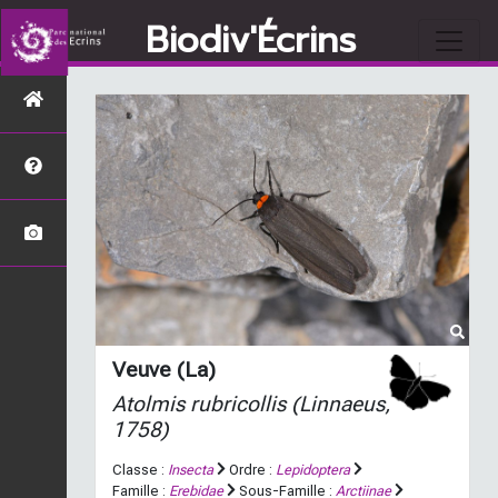
Biodiv'Écrins
Veuve (La)
Atolmis rubricollis
(Linnaeus,
1758)
Classe :
Insecta
Ordre :
Lepidoptera
Famille :
Erebidae
Sous-Famille :
Arctiinae