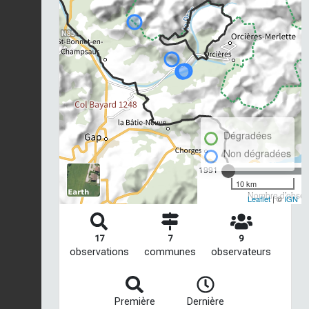
Dégradées
Non dégradées
1991
10 km
Nombre d'observ
Leaflet
| ©
IGN
17
7
9
observations
communes
observateurs
Première
Dernière