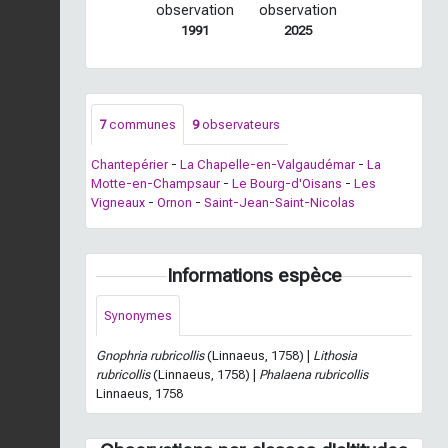
observation
observation
1991
2025
7
communes
9
observateurs
Chantepérier
-
La Chapelle-en-Valgaudémar
-
La
Motte-en-Champsaur
-
Le Bourg-d'Oisans
-
Les
Vigneaux
-
Ornon
-
Saint-Jean-Saint-Nicolas
Informations espèce
Synonymes
Gnophria rubricollis
(Linnaeus, 1758) |
Lithosia
rubricollis
(Linnaeus, 1758) |
Phalaena rubricollis
Linnaeus, 1758