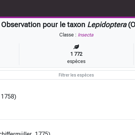
Observation pour le taxon
Lepidoptera
(O
Classe :
Insecta
1 772
espèces
 1758)
hiffermüller, 1775)