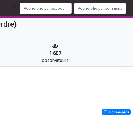
rdre)
1 607
observateurs
Fiche espèce