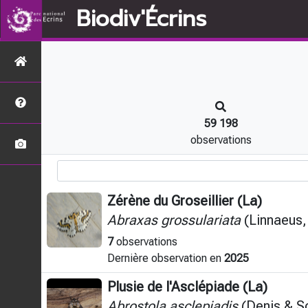
Biodiv'Écrins
59 198
observations
Zérène du Groseillier (La)
Abraxas grossulariata
(Linnaeus,
7
observations
Dernière observation en
2025
Plusie de l'Asclépiade (La)
Abrostola asclepiadis
(Denis & Sc