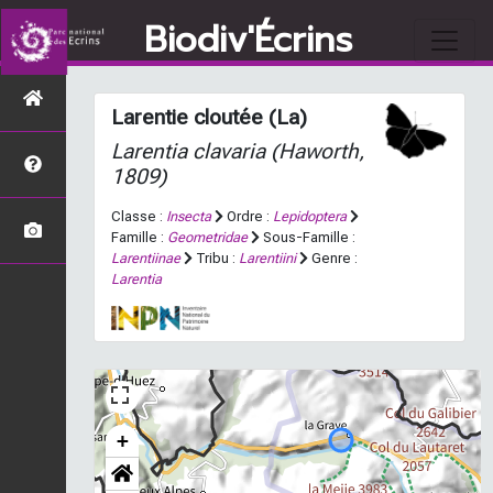
Biodiv'Écrins
Larentie cloutée (La)
Larentia clavaria
(Haworth,
1809)
Classe :
Insecta
Ordre :
Lepidoptera
Famille :
Geometridae
Sous-Famille :
Larentiinae
Tribu :
Larentiini
Genre :
Larentia
+