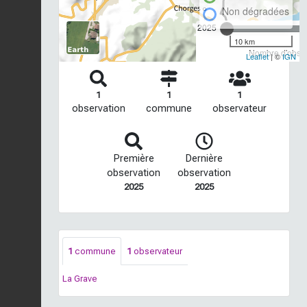
Non dégradées
2025
10 km
Nombre d'observ
Leaflet
| ©
IGN
1
1
1
observation
commune
observateur
Première
Dernière
observation
observation
2025
2025
1
commune
1
observateur
La Grave