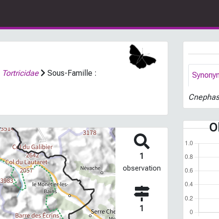
:
Tortricidae
Sous-Famille :
Synony
Cnephasi
O
1
observation
1