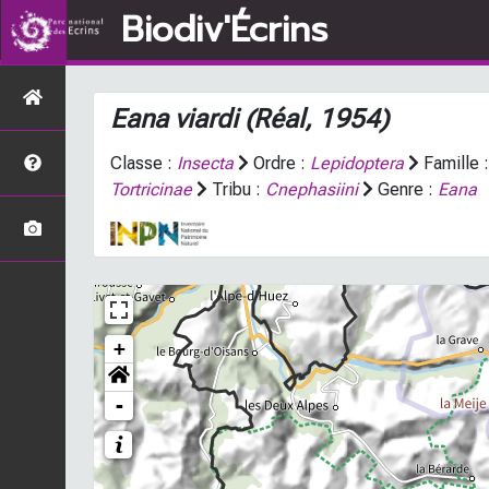
Biodiv'Écrins
Eana viardi
(Réal, 1954)
Classe :
Insecta
Ordre :
Lepidoptera
Famille 
Tortricinae
Tribu :
Cnephasiini
Genre :
Eana
+
-