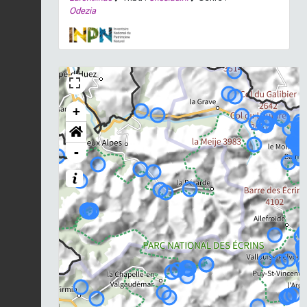
Odezia
+
-