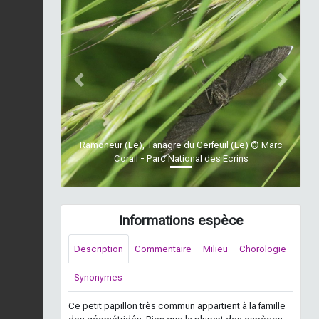
Previous
Next
Ramoneur (Le), Tanagre du Cerfeuil (Le) © Marc
Corail - Parc National des Ecrins
Informations espèce
Description
Commentaire
Milieu
Chorologie
Synonymes
Ce petit papillon très commun appartient à la famille