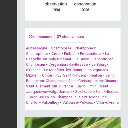
observation
observation
1994
2026
29
communes
37
observateurs
Aubessagne
-
Champcella
-
Champoléon
-
Chantepérier
-
Crots
-
Embrun
-
Freissinières
-
La
Chapelle-en-Valgaudémar
-
La Grave
-
La Motte-en-
Champsaur
-
L'Argentière-la-Bessée
-
Le Bourg-
d'Oisans
-
Le Monêtier-les-Bains
-
Les Vigneaux
-
Mizoën
-
Ornon
-
Puy-Saint-Vincent
-
Réallon
-
Saint-
Bonnet-en-Champsaur
-
Saint-Christophe-en-Oisans
-
Saint-Clément-sur-Durance
-
Saint-Firmin
-
Saint-
Jacques-en-Valgodemard
-
Saint-Jean-Saint-Nicolas
-
Saint-Julien-en-Champsaur
-
Saint-Michel-de-
Chaillol
-
Valjouffrey
-
Vallouise-Pelvoux
-
Villar-d'Arêne