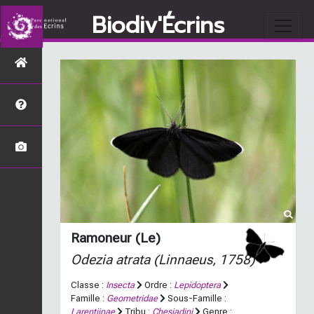
Biodiv'Écrins
Ramoneur (Le)
Odezia atrata
(Linnaeus, 1758)
Classe :
Insecta
Ordre :
Lepidoptera
Famille :
Geometridae
Sous-Famille :
Larentiinae
Tribu :
Chesiadini
Genre :