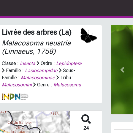
Livrée des arbres (La)
Malacosoma neustria
(Linnaeus, 1758)
Classe :
Insecta
Ordre :
Lepidoptera
Famille :
Lasiocampidae
Sous-
Prev
Famille :
Malacosominae
Tribu :
Malacosomini
Genre :
Malacosoma
24