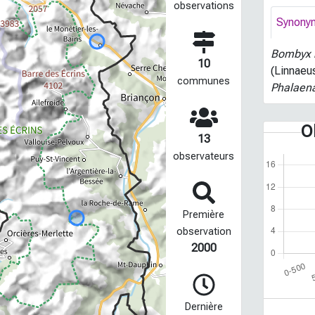
observations
Synony
Bombyx 
10
(Linnaeu
communes
Phalaena
O
13
observateurs
Première
observation
2000
Dernière