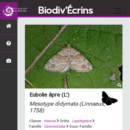
Biodiv'Écrins
Eubolie âpre (L')
Mesotype didymata
(Linnaeus,
1758)
Classe :
Insecta
Ordre :
Lepidoptera
Famille :
Geometridae
Sous-Famille :