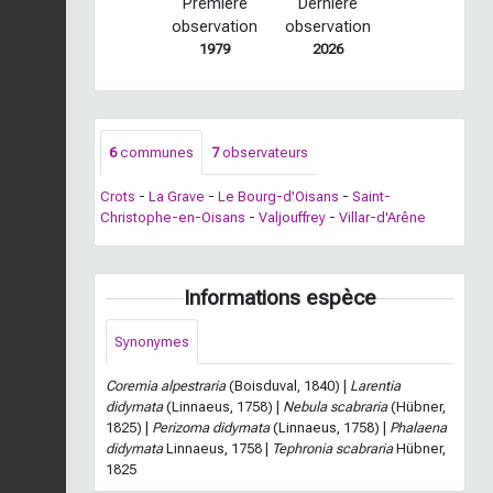
Première
Dernière
observation
observation
1979
2026
6
communes
7
observateurs
Crots
-
La Grave
-
Le Bourg-d'Oisans
-
Saint-
Christophe-en-Oisans
-
Valjouffrey
-
Villar-d'Arêne
Informations espèce
Synonymes
Coremia alpestraria
(Boisduval, 1840) |
Larentia
didymata
(Linnaeus, 1758) |
Nebula scabraria
(Hübner,
1825) |
Perizoma didymata
(Linnaeus, 1758) |
Phalaena
didymata
Linnaeus, 1758 |
Tephronia scabraria
Hübner,
1825