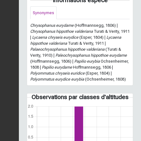
Informations espèce
Synonymes
Chrysophanus eurydame
(Hoffmannsegg, 1806) |
Chrysophanus hippothoe valderiana
Turati & Verity, 1911
|
Lycaena chryseis eurydice
(Esper, 1804) |
Lycaena
hippothoe valderiana
Turati & Verity, 1911 |
Palaeochrysophanus hippothoe valderiana
(Turati &
Verity, 1910) |
Paleochrysophanus hippothoe eurydame
(Hoffmannsegg, 1806) |
Papilio eurybia
Ochsenheimer,
1808 |
Papilio eurydame
Hoffmannsegg, 1806 |
Polyommatus chryseis euridice
(Esper, 1804) |
Polyommatus eurydice eurybia
(Ochsenheimer, 1808)
Observations par classes d'altitudes