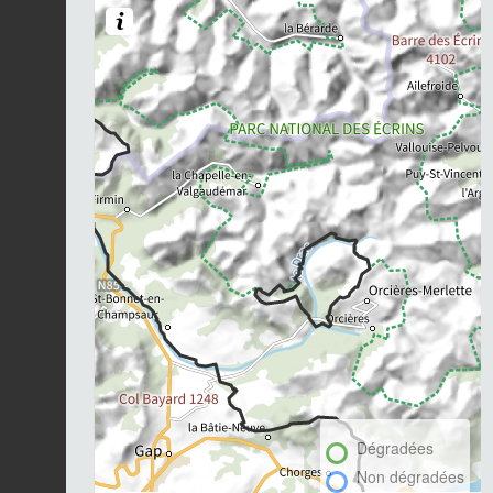
Dégradées
Non dégradées