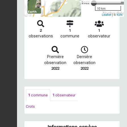
2022
10 km
Nombre d'observ
Leaflet
| ©
IGN
2
1
1
observations
commune
observateur
Première
Dernière
observation
observation
2022
2022
1
commune
1
observateur
Crots