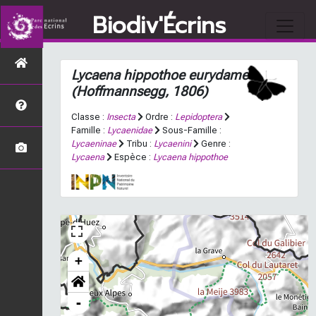
Biodiv'Écrins
Lycaena hippothoe eurydame
(Hoffmannsegg, 1806)
Classe :
Insecta
Ordre :
Lepidoptera
Famille :
Lycaenidae
Sous-Famille :
Lycaeninae
Tribu :
Lycaenini
Genre :
Lycaena
Espèce :
Lycaena hippothoe
+
-