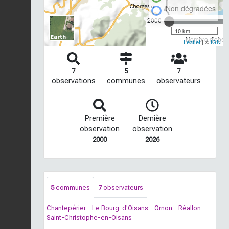
Non dégradées
2000
10 km
Nombre d'observ
Leaflet
| ©
IGN
7
5
7
observations
communes
observateurs
Première
Dernière
observation
observation
2000
2026
5
communes
7
observateurs
Chantepérier
-
Le Bourg-d'Oisans
-
Ornon
-
Réallon
-
Saint-Christophe-en-Oisans