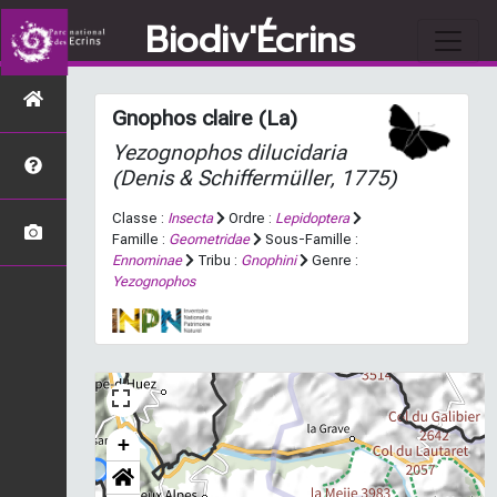
Biodiv'Écrins
Gnophos claire (La)
Yezognophos dilucidaria
(Denis & Schiffermüller, 1775)
Classe :
Insecta
Ordre :
Lepidoptera
Famille :
Geometridae
Sous-Famille :
Ennominae
Tribu :
Gnophini
Genre :
Yezognophos
+