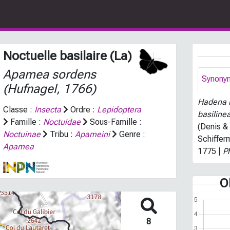
Noctuelle basilaire (La)
Apamea sordens
Synony
(Hufnagel, 1766)
Hadena b
Classe :
Insecta
Ordre :
Lepidoptera
basiline
Famille :
Noctuidae
Sous-Famille :
(Denis &
Noctuinae
Tribu :
Apameini
Genre :
Schifferm
Apamea
1775 |
P
O
8