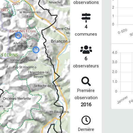
observations
4
communes
6
observateurs
Première
observation
2016
Dernière