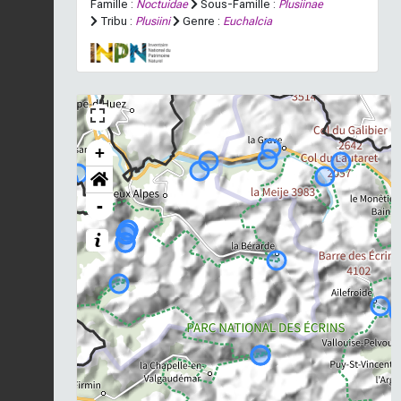
Famille :
Noctuidae
Sous-Famille :
Plusiinae
Tribu :
Plusiini
Genre :
Euchalcia
+
-