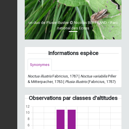
un duo de Plusie illustre © Nicolas BERTRAND - Parc
national des Ecrins
Informations espèce
Synonymes
Noctua illustris
Fabricius, 1787 |
Noctua variabilis
Piller
& Mitterpacher, 1783 |
Plusia illustris
(Fabricius, 1787)
Observations par classes d'altitudes