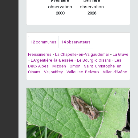
Première
Dernière
observation
observation
2000
2026
12
communes
14
observateurs
Freissinières
-
La Chapelle-en-Valgaudémar
-
La Grave
-
L'Argentière-la-Bessée
-
Le Bourg-d'Oisans
-
Les
Deux Alpes
-
Mizoën
-
Ornon
-
Saint-Christophe-en-
Oisans
-
Valjouffrey
-
Vallouise-Pelvoux
-
Villar-d'Arêne
Previous
Next