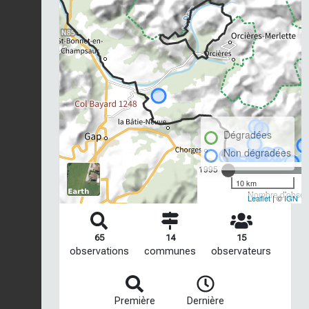
Dégradées
Non dégradées
1995
10 km
Nombre d'observ
Leaflet
| ©
IGN
65
14
15
observations
communes
observateurs
Première
Dernière