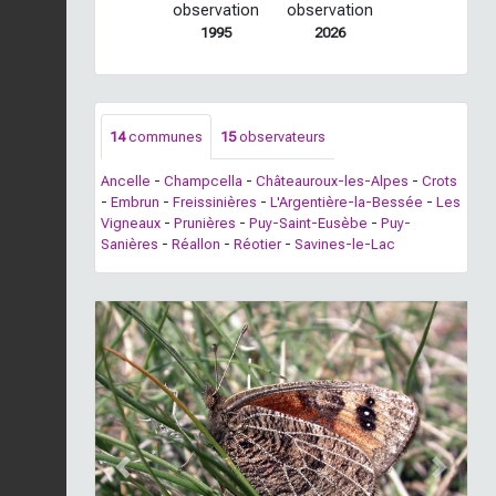
observation
observation
1995
2026
14
communes
15
observateurs
Ancelle
-
Champcella
-
Châteauroux-les-Alpes
-
Crots
-
Embrun
-
Freissinières
-
L'Argentière-la-Bessée
-
Les
Vigneaux
-
Prunières
-
Puy-Saint-Eusèbe
-
Puy-
Sanières
-
Réallon
-
Réotier
-
Savines-le-Lac
Previous
Next