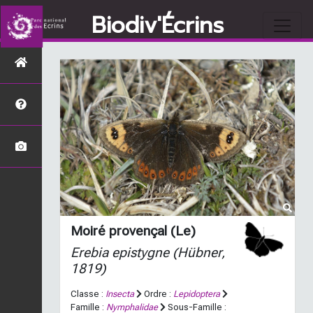
Biodiv'Écrins
Moiré provençal (Le)
Erebia epistygne
(Hübner,
1819)
Classe :
Insecta
Ordre :
Lepidoptera
Famille :
Nymphalidae
Sous-Famille :