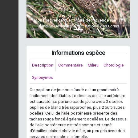
Moiré provençal (Le), Moiré de Provence (Le) ©
Blandine Delenatte - Parc national des Ecrins
Informations espèce
Description
Commentaire
Milieu
Chorologie
Synonymes
Ce papillon de jour brun foncé est un grand moiré
facilement identifiable. Le dessus de l'aile antérieure
est caractérisé par une bande jaune avec 3 ocelles
pupillés de blanc très rapprochés, plus 2 ou 3 autres
ocelles. Celui de l'aile postérieure présente des
taches rouge foncé également ocellées. Le dessous
de l'aile postérieure est très sombre et semé
d'écailles claires chez le mâle, un peu gris avec des
nervures claires chez la femelle.