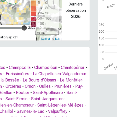
5– 10
Dernière
10– 20
observation
20– 50
2026
50– 100
100+
2026
10 km
tion(s): 721
Leaflet
| ©
IGN
tes
-
Champcella
-
Champoléon
-
Chantepérier
-
es
-
Freissinières
-
La Chapelle-en-Valgaudémar
e-la-Bessée
-
Le Bourg-d'Oisans
-
Le Monêtier-
n
-
Orcières
-
Ornon
-
Oulles
-
Prunières
-
Puy-
Réallon
-
Réotier
-
Saint-Apollinaire
-
Saint-
s
-
Saint-Firmin
-
Saint-Jacques-en-
lien-en-Champsaur
-
Saint-Léger-les-Mélèzes
-
haillol
-
Savines-le-Lac
-
Valjouffrey
-