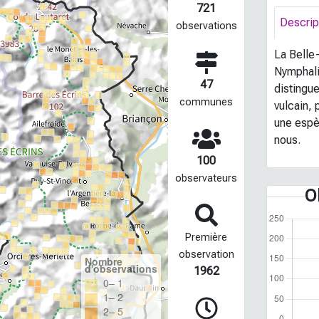
721
Descrip
observations
La Belle-
Nymphali
47
distingue
communes
vulcain, 
une espè
nous.
100
observateurs
O
Première
observation
Nombre
d'observations
1962
0– 1
1– 2
2– 5