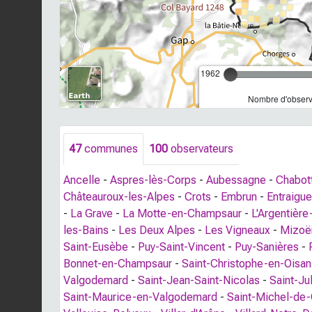
1962
Nombre d'observa
47
communes
100
observateurs
Ancelle
-
Aspres-lès-Corps
-
Aubessagne
-
Chabot
Châteauroux-les-Alpes
-
Crots
-
Embrun
-
Entraigu
-
La Grave
-
La Motte-en-Champsaur
-
L'Argentièr
les-Bains
-
Les Deux Alpes
-
Les Vigneaux
-
Mizoë
Saint-Eusèbe
-
Puy-Saint-Vincent
-
Puy-Sanières
-
Bonnet-en-Champsaur
-
Saint-Christophe-en-Oisan
Valgodemard
-
Saint-Jean-Saint-Nicolas
-
Saint-Ju
Saint-Maurice-en-Valgodemard
-
Saint-Michel-de-C