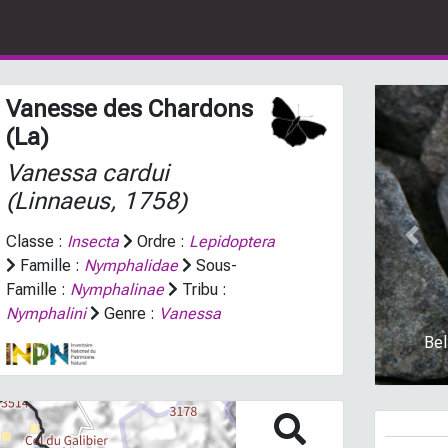
Vanesse des Chardons
(La)
Vanessa cardui
(Linnaeus, 1758)
Classe :
Insecta
Ordre :
Lepidoptera
Prev
Famille :
Nymphalidae
Sous-
Famille :
Nymphalinae
Tribu :
Nymphalini
Genre :
Vanessa
Bel