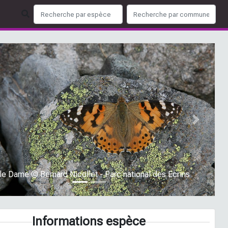
ious
Next
le Dame © Bernard Nicollet - Parc national des Ecrins
Informations espèce