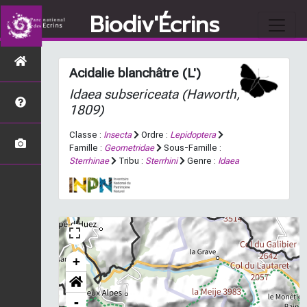
Biodiv'Écrins
Acidalie blanchâtre (L')
Idaea subsericeata
(Haworth,
1809)
Classe :
Insecta
Ordre :
Lepidoptera
Famille :
Geometridae
Sous-Famille :
Sterrhinae
Tribu :
Sterrhini
Genre :
Idaea
+
-