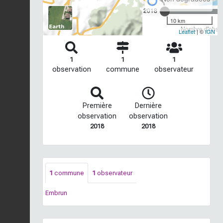
2018
10 km
Nombre d'observ
Leaflet
| ©
IGN
1
1
1
observation
commune
observateur
Première
Dernière
observation
observation
2018
2018
1
commune
1
observateur
Embrun