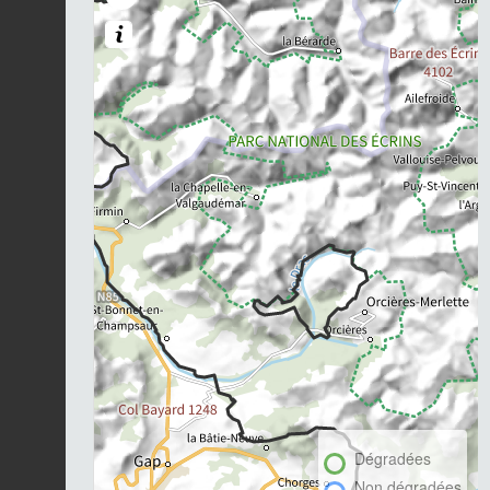
Dégradées
Non dégradées