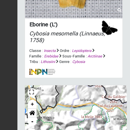
Eborine (L')
Cybosia mesomella
(Linnaeus,
1758)
Classe :
Insecta
Ordre :
Lepidoptera
Famille :
Erebidae
Sous-Famille :
Arctiinae
Tribu :
Lithosiini
Genre :
Cybosia
+
-