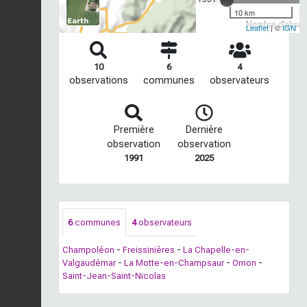
10 km
Nombre d'observ
Leaflet
| ©
IGN
10
6
4
observations
communes
observateurs
Première
Dernière
observation
observation
1991
2025
6
communes
4
observateurs
Champoléon
-
Freissinières
-
La Chapelle-en-
Valgaudémar
-
La Motte-en-Champsaur
-
Ornon
-
Saint-Jean-Saint-Nicolas