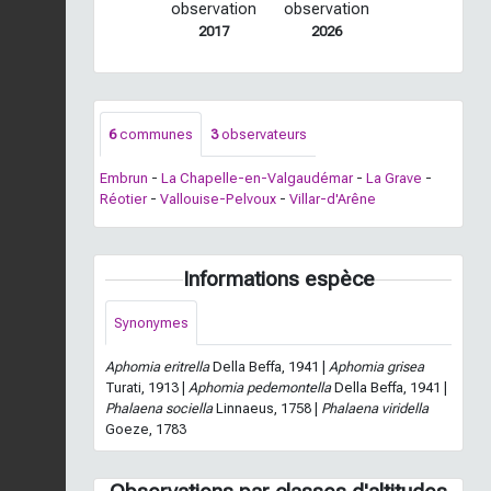
observation
observation
2017
2026
6
communes
3
observateurs
Embrun
-
La Chapelle-en-Valgaudémar
-
La Grave
-
Réotier
-
Vallouise-Pelvoux
-
Villar-d'Arêne
Informations espèce
Synonymes
Aphomia eritrella
Della Beffa, 1941 |
Aphomia grisea
Turati, 1913 |
Aphomia pedemontella
Della Beffa, 1941 |
Phalaena sociella
Linnaeus, 1758 |
Phalaena viridella
Goeze, 1783