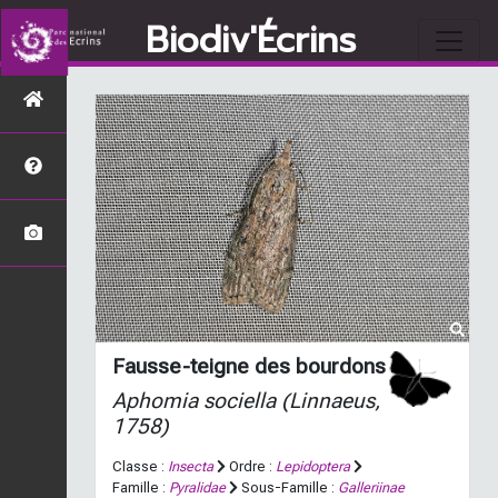
Biodiv'Écrins
Fausse-teigne des bourdons
Aphomia sociella
(Linnaeus,
1758)
Classe :
Insecta
Ordre :
Lepidoptera
Famille :
Pyralidae
Sous-Famille :
Galleriinae