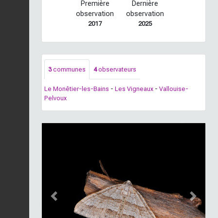
Première
Dernière
observation
observation
2017
2025
3
communes
4
observateurs
Le Monêtier-les-Bains
-
Les Vigneaux
-
Vallouise-
Pelvoux
Previous
Next