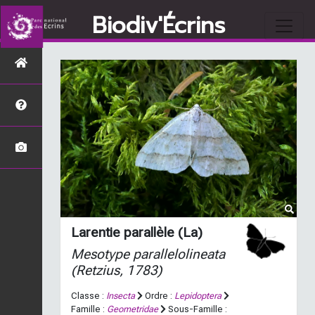
Biodiv'Écrins
Larentie parallèle (La)
Mesotype parallelolineata
(Retzius, 1783)
Classe :
Insecta
Ordre :
Lepidoptera
Famille :
Geometridae
Sous-Famille :