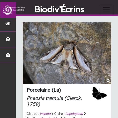
Biodiv'Écrins
Porcelaine (La)
Pheosia tremula
(Clerck,
1759)
Classe :
Insecta
Ordre :
Lepidoptera