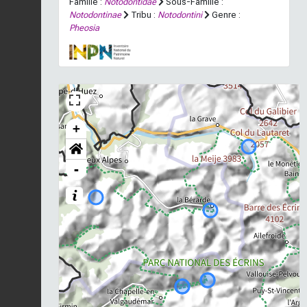
Famille :
Notodontidae
Sous-Famille :
Notodontinae
Tribu :
Notodontini
Genre :
Pheosia
+
-