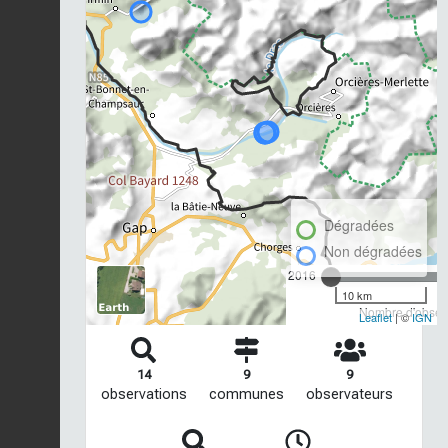
Dégradées
Non dégradées
2016
10 km
Nombre d'observ
Leaflet
| ©
IGN
14
9
9
observations
communes
observateurs