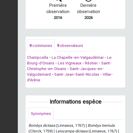
Première
Dernière
observation
observation
2016
2026
9
communes
9
observateurs
Champcella
-
La Chapelle-en-Valgaudémar
-
Le
Bourg-d'Oisans
-
Les Vigneaux
-
Réotier
-
Saint-
Christophe-en-Oisans
-
Saint-Jacques-en-
Valgodemard
-
Saint-Jean-Saint-Nicolas
-
Villar-
d'Arêne
Informations espèce
Synonymes
Bombyx dictaea
(Linnaeus, 1767) |
Bombyx tremula
(Clerck, 1759) |
Leiocampa dictaea
(Linnaeus, 1767) |