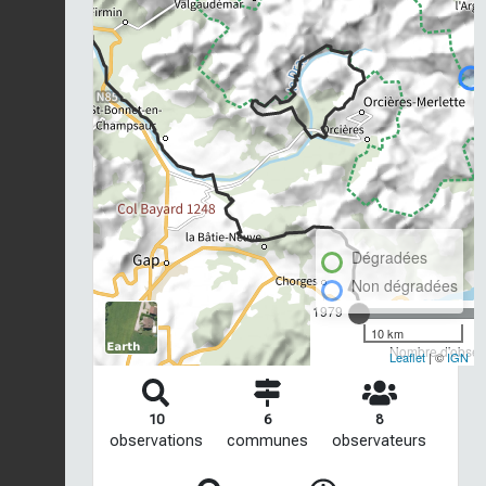
Dégradées
Non dégradées
1979
10 km
Nombre d'observ
Leaflet
| ©
IGN
10
6
8
observations
communes
observateurs