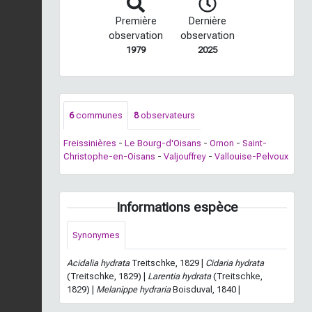
Première
Dernière
observation
observation
1979
2025
6
communes
8
observateurs
Freissinières
-
Le Bourg-d'Oisans
-
Ornon
-
Saint-
Christophe-en-Oisans
-
Valjouffrey
-
Vallouise-Pelvoux
Informations espèce
Synonymes
Acidalia hydrata
Treitschke, 1829 |
Cidaria hydrata
(Treitschke, 1829) |
Larentia hydrata
(Treitschke,
1829) |
Melanippe hydraria
Boisduval, 1840 |