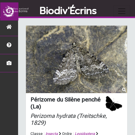
Biodiv'Écrins
Périzome du Silène penché
(La)
Perizoma hydrata
(Treitschke,
1829)
Classe :
Insecta
Ordre :
Lepidoptera