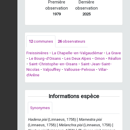
Première
Dernière
observation
observation
1979
2025
12
communes
26
observateurs
Freissinières
-
La Chapelle-en-Valgaudémar
-
La Grave
-
Le Bourg-d'Oisans
-
Les Deux Alpes
-
Ornon
-
Réallon
-
Saint-Christophe-en-Oisans
-
Saint-Jean-Saint-
Nicolas
-
Valjouffrey
-
Vallouise-Pelvoux
-
Villar-
d'Arêne
Informations espèce
Synonymes
Hadena pisi
(Linnaeus, 1758) |
Mamestra pisi
(Linnaeus, 1758) |
Melanchra pisi
(Linnaeus, 1758) |