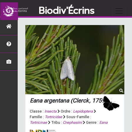
Biodiv'Écrins
Eana argentana
(Clerck, 1759)
Classe :
Insecta
Ordre :
Lepidoptera
Famille :
Tortricidae
Sous-Famille :
Tortricinae
Tribu :
Cnephasiini
Genre :
Eana