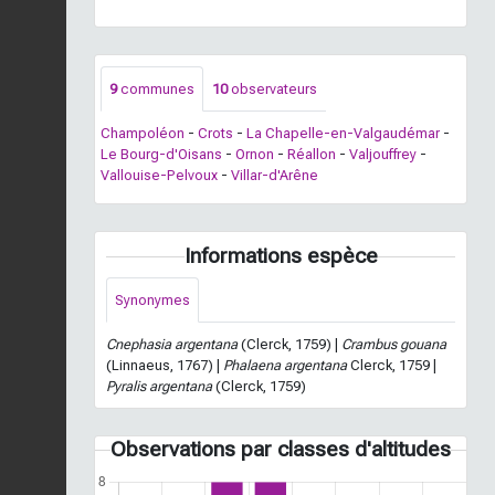
9
communes
10
observateurs
Champoléon
-
Crots
-
La Chapelle-en-Valgaudémar
-
Le Bourg-d'Oisans
-
Ornon
-
Réallon
-
Valjouffrey
-
Vallouise-Pelvoux
-
Villar-d'Arêne
Informations espèce
Synonymes
Cnephasia argentana
(Clerck, 1759) |
Crambus gouana
(Linnaeus, 1767) |
Phalaena argentana
Clerck, 1759 |
Pyralis argentana
(Clerck, 1759)
Observations par classes d'altitudes