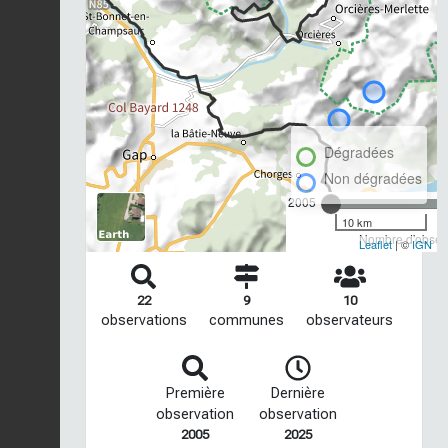
Dégradées
Non dégradées
2005
10 km
Nombre d'observ
Leaflet
| ©
IGN
22
9
10
observations
communes
observateurs
Première
Dernière
observation
observation
2005
2025