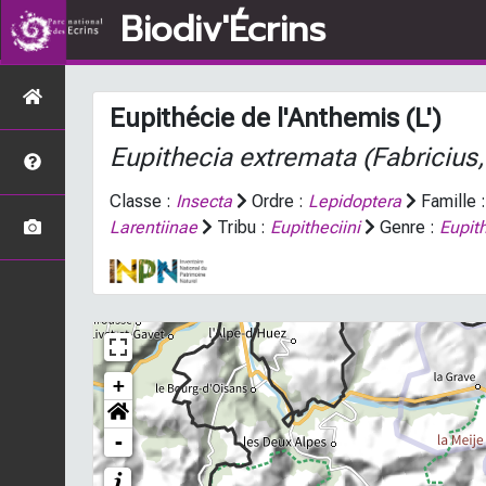
Biodiv'Écrins
Eupithécie de l'Anthemis (L')
Eupithecia extremata
(Fabricius
Classe :
Insecta
Ordre :
Lepidoptera
Famille 
Larentiinae
Tribu :
Eupitheciini
Genre :
Eupit
+
-