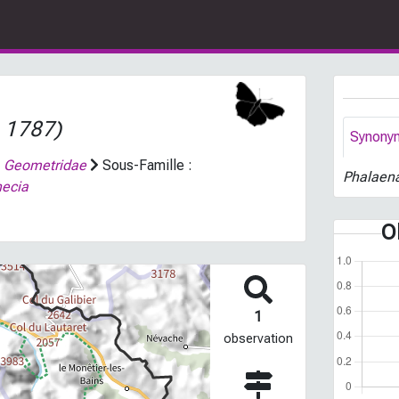
, 1787)
Synony
:
Geometridae
Sous-Famille :
Phalaen
hecia
O
1
observation