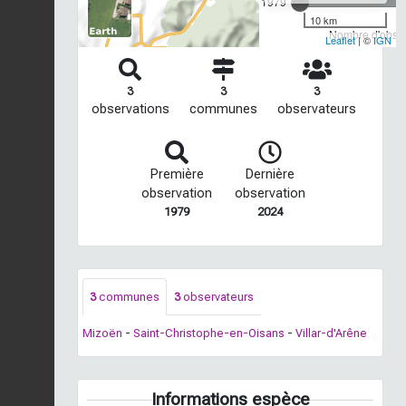
1979
10 km
Nombre d'observ
Leaflet
| ©
IGN
3
3
3
observations
communes
observateurs
Première
Dernière
observation
observation
1979
2024
3
communes
3
observateurs
Mizoën
-
Saint-Christophe-en-Oisans
-
Villar-d'Arêne
Informations espèce