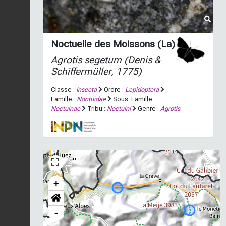
Noctuelle des Moissons (La)
Agrotis segetum
(Denis &
Schiffermüller, 1775)
Classe :
Insecta
Ordre :
Lepidoptera
Famille :
Noctuidae
Sous-Famille :
Noctuinae
Tribu :
Noctuini
Genre :
Agrotis
+
-