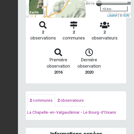
2016
10 km
Nombre d'observ
Leaflet
| ©
IGN
2
2
2
observations
communes
observateurs
Première
Dernière
observation
observation
2016
2020
2
communes
2
observateurs
La Chapelle-en-Valgaudémar
-
Le Bourg-d'Oisans