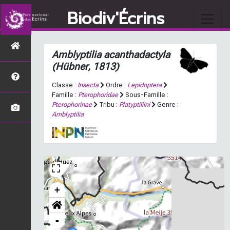
Biodiv'Écrins
Amblyptilia acanthadactyla
(Hübner, 1813)
Classe :
Insecta
Ordre :
Lepidoptera
Famille :
Pterophoridae
Sous-Famille :
Pterophorinae
Tribu :
Platyptiliini
Genre :
Amblyptilia
+
-