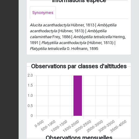
Informations espèce
Synonymes
Alucita acanthadactyla
Hübner, 1813 |
Amblyptilia
acanthodactyla
(Hübner, 1813) |
Amblyptilia
calaminthae
Frey, 1886 |
Amblyptilia tetralicella
Hering,
1891 |
Platyptilia acanthodactyla
(Hübner, 1813) |
Platyptilia tetralicella
O. Hofmann, 1895
Observations par classes d'altitudes
Observations mensuelles