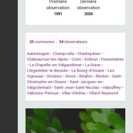
Première
Dernière
observation
observation
1991
2026
23
communes
34
observateurs
Aubessagne
-
Champcella
-
Chantepérier
-
Châteauroux-les-Alpes
-
Crots
-
Embrun
-
Freissinières
-
La Chapelle-en-Valgaudémar
-
La Grave
-
L'Argentière-la-Bessée
-
Le Bourg-d'Oisans
-
Les
Vigneaux
-
Orcières
-
Ornon
-
Réallon
-
Réotier
-
Saint-
Christophe-en-Oisans
-
Saint-Jacques-en-
Valgodemard
-
Saint-Jean-Saint-Nicolas
-
Valjouffrey
-
Vallouise-Pelvoux
-
Villar-d'Arêne
-
Villard-Reymond