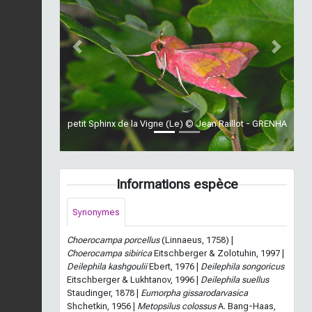
Previous
Next
petit Sphinx de la Vigne (Le) © Jean Raillot - GRENHA
Informations espèce
Synonymes
Choerocampa porcellus
(Linnaeus, 1758) |
Choerocampa sibirica
Eitschberger & Zolotuhin, 1997 |
Deilephila kashgoulii
Ebert, 1976 |
Deilephila songoricus
Eitschberger & Lukhtanov, 1996 |
Deilephila suellus
Staudinger, 1878 |
Eumorpha gissarodarvasica
Shchetkin, 1956 |
Metopsilus colossus
A. Bang-Haas,