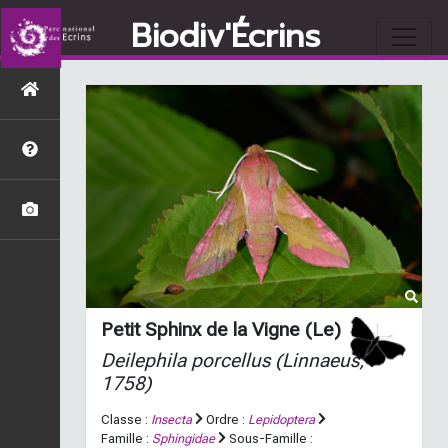
Biodiv'Écrins
Petit Sphinx de la Vigne (Le)
Deilephila porcellus
(Linnaeus,
1758)
Classe :
Insecta
Ordre :
Lepidoptera
Famille :
Sphingidae
Sous-Famille :