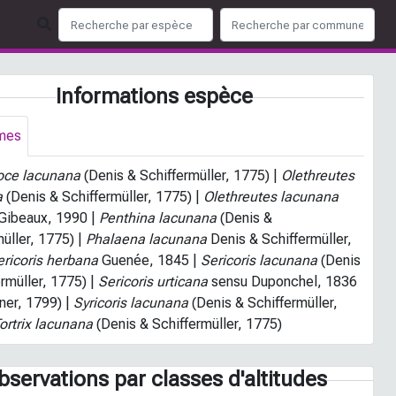
Informations espèce
mes
oce lacunana
(Denis & Schiffermüller, 1775) |
Olethreutes
a
(Denis & Schiffermüller, 1775) |
Olethreutes lacunana
Gibeaux, 1990 |
Penthina lacunana
(Denis &
üller, 1775) |
Phalaena lacunana
Denis & Schiffermüller,
ericoris herbana
Guenée, 1845 |
Sericoris lacunana
(Denis
rmüller, 1775) |
Sericoris urticana
sensu Duponchel, 1836
ner, 1799) |
Syricoris lacunana
(Denis & Schiffermüller,
ortrix lacunana
(Denis & Schiffermüller, 1775)
bservations par classes d'altitudes