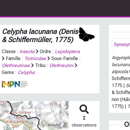
Celypha lacunana
(Denis
& Schiffermüller, 1775)
Synony
Classe :
Insecta
Ordre :
Lepidoptera
Argyropl
Famille :
Tortricidae
Sous-Famille :
lacunan
Olethreutinae
Tribu :
Olethreutini
alpicola
Genre :
Celypha
Schifferm
1775 |
S
& Schiffe
non (Hüb
1775) |
T
2
O
observations