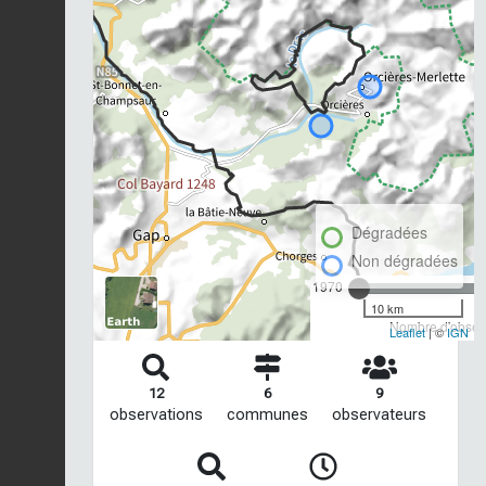
Dégradées
Non dégradées
1970
10 km
Nombre d'observ
Leaflet
| ©
IGN
12
6
9
observations
communes
observateurs