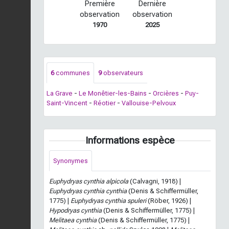
Première
Dernière
observation
observation
1970
2025
6
communes
9
observateurs
La Grave
-
Le Monêtier-les-Bains
-
Orcières
-
Puy-
Saint-Vincent
-
Réotier
-
Vallouise-Pelvoux
Informations espèce
Synonymes
Euphydryas cynthia alpicola
(Calvagni, 1918) |
Euphydryas cynthia cynthia
(Denis & Schiffermüller,
1775) |
Euphydryas cynthia spuleri
(Röber, 1926) |
Hypodryas cynthia
(Denis & Schiffermüller, 1775) |
Melitaea cynthia
(Denis & Schiffermüller, 1775) |