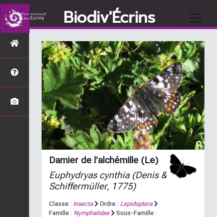
Biodiv'Écrins
Damier de l'alchémille (Le)
Euphydryas cynthia
(Denis &
Schiffermüller, 1775)
Classe :
Insecta
Ordre :
Lepidoptera
Famille :
Nymphalidae
Sous-Famille :