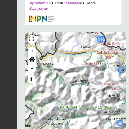
Nymphalinae
Tribu :
Melitaeini
Genre :
Euphydryas
+
-