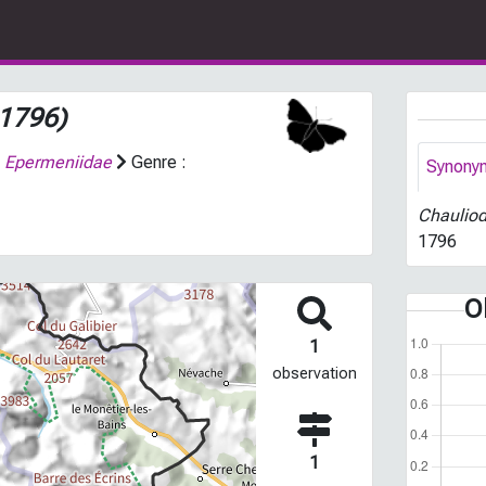
 1796)
:
Epermeniidae
Genre :
Synony
Chauliod
1796
O
1
observation
1