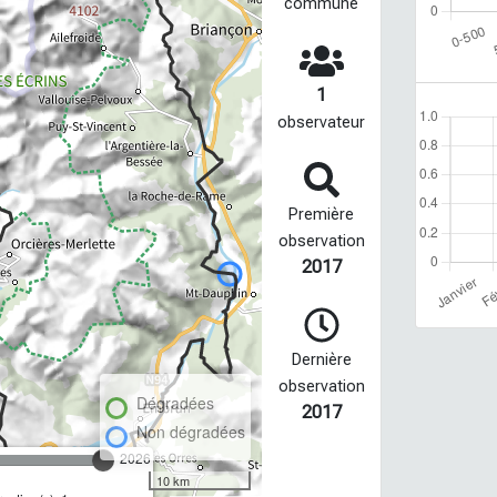
commune
1
observateur
Première
observation
2017
Dernière
observation
Dégradées
2017
Non dégradées
2026
10 km