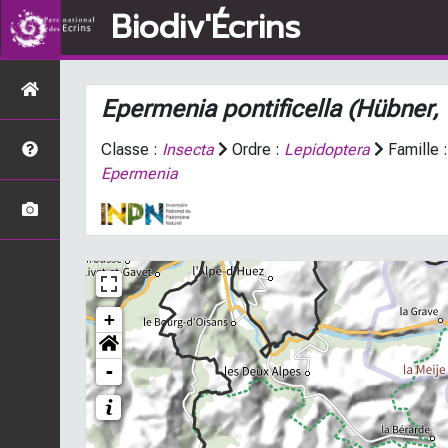
Biodiv'Écrins
Epermenia pontificella
(Hübner,
Classe :
Insecta
Ordre :
Lepidoptera
Famille 
Epermenia
+
-