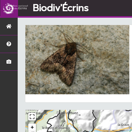
Biodiv'Écrins
+