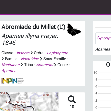
Abromiade du Millet (L')
Apamea illyria
Freyer,
Synony
1846
Apamea i
Classe :
Insecta
Ordre :
Lepidoptera
Famille :
Noctuidae
Sous-Famille :
O
Noctuinae
Tribu :
Apameini
Genre :
Apamea
10