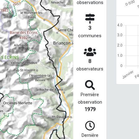
observations
3
communes
8
observateurs
Première
observation
1979
Dernière