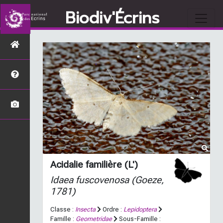
Biodiv'Écrins
Acidalie familière (L')
Idaea fuscovenosa
(Goeze,
1781)
Classe :
Insecta
Ordre :
Lepidoptera
Famille :
Geometridae
Sous-Famille :