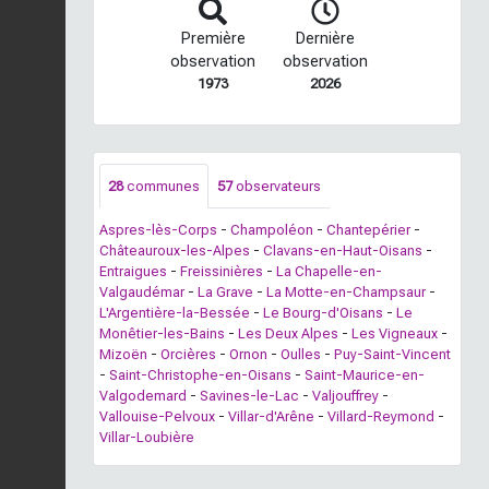
Première
Dernière
observation
observation
1973
2026
28
communes
57
observateurs
Aspres-lès-Corps
-
Champoléon
-
Chantepérier
-
Châteauroux-les-Alpes
-
Clavans-en-Haut-Oisans
-
Entraigues
-
Freissinières
-
La Chapelle-en-
Valgaudémar
-
La Grave
-
La Motte-en-Champsaur
-
L'Argentière-la-Bessée
-
Le Bourg-d'Oisans
-
Le
Monêtier-les-Bains
-
Les Deux Alpes
-
Les Vigneaux
-
Mizoën
-
Orcières
-
Ornon
-
Oulles
-
Puy-Saint-Vincent
-
Saint-Christophe-en-Oisans
-
Saint-Maurice-en-
Valgodemard
-
Savines-le-Lac
-
Valjouffrey
-
Vallouise-Pelvoux
-
Villar-d'Arêne
-
Villard-Reymond
-
Villar-Loubière