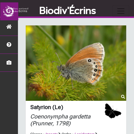
Biodiv'Écrins
Satyrion (Le)
Coenonympha gardetta
(Prunner, 1798)