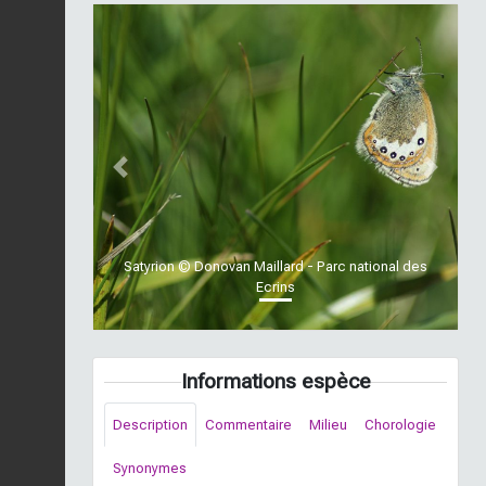
Previous
Next
Satyrion © Donovan Maillard - Parc national des
Ecrins
Informations espèce
Description
Commentaire
Milieu
Chorologie
Synonymes