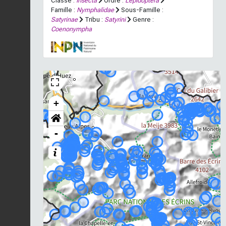
Classe :
Insecta
Ordre :
Lepidoptera
Famille :
Nymphalidae
Sous-Famille :
Satyrinae
Tribu :
Satyrini
Genre :
Coenonympha
+
-