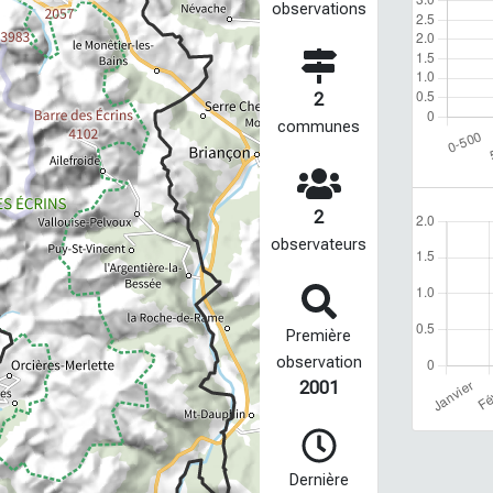
observations
2
communes
2
observateurs
Première
observation
2001
Dernière