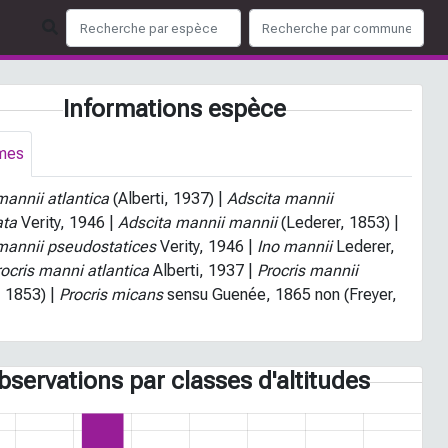
Informations espèce
mes
mannii atlantica
(Alberti, 1937) |
Adscita mannii
ata
Verity, 1946 |
Adscita mannii mannii
(Lederer, 1853) |
mannii pseudostatices
Verity, 1946 |
Ino mannii
Lederer,
rocris manni atlantica
Alberti, 1937 |
Procris mannii
, 1853) |
Procris micans
sensu Guenée, 1865 non (Freyer,
bservations par classes d'altitudes