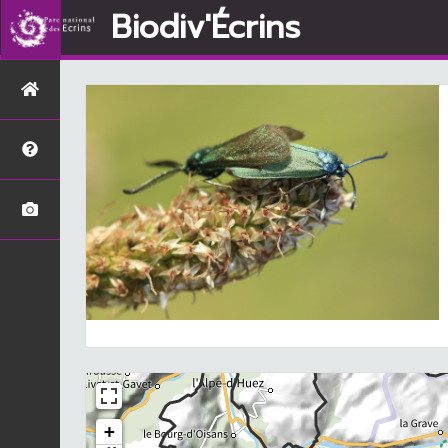
Biodiv'Écrins
+