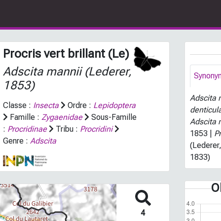
Procris vert brillant (Le)
Adscita mannii
(Lederer,
Synony
1853)
Adscita 
Classe :
Insecta
Ordre :
Lepidoptera
denticul
Famille :
Zygaenidae
Sous-Famille
Adscita 
:
Procridinae
Tribu :
Procridini
1853 |
P
Genre :
Adscita
(Lederer
1833)
O
4