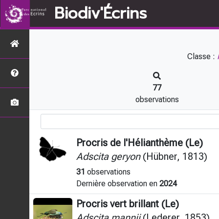
Biodiv'Écrins
Classe :
77
observations
Procris de l'Hélianthème (Le)
Adscita geryon
(Hübner, 1813)
31
observations
Dernière observation en
2024
Procris vert brillant (Le)
Adscita mannii
(Lederer, 1853)