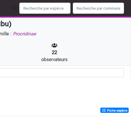
ibu)
ille :
Procridinae
22
observateurs
Fiche espèce