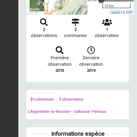
10 km
Nombre d'observ
Leaflet
| ©
IGN
2
2
1
observations
communes
observateur
Première
Dernière
observation
observation
2018
2019
2
communes
1
observateur
L'Argentière-la-Bessée
-
Vallouise-Pelvoux
Informations espèce