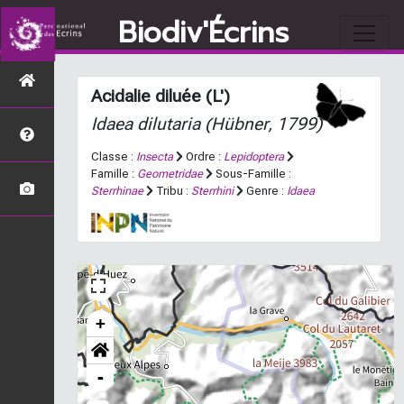
Biodiv'Écrins
Acidalie diluée (L')
Idaea dilutaria
(Hübner, 1799)
Classe :
Insecta
Ordre :
Lepidoptera
Famille :
Geometridae
Sous-Famille :
Sterrhinae
Tribu :
Sterrhini
Genre :
Idaea
+
-