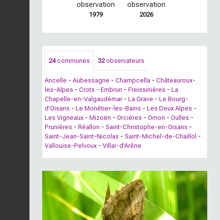
observation
observation
1979
2026
24
communes
32
observateurs
Ancelle
-
Aubessagne
-
Champcella
-
Châteauroux-
les-Alpes
-
Crots
-
Embrun
-
Freissinières
-
La
Chapelle-en-Valgaudémar
-
La Grave
-
Le Bourg-
d'Oisans
-
Le Monêtier-les-Bains
-
Les Deux Alpes
-
Les Vigneaux
-
Mizoën
-
Orcières
-
Ornon
-
Oulles
-
Prunières
-
Réallon
-
Saint-Christophe-en-Oisans
-
Saint-Jean-Saint-Nicolas
-
Saint-Michel-de-Chaillol
-
Vallouise-Pelvoux
-
Villar-d'Arêne