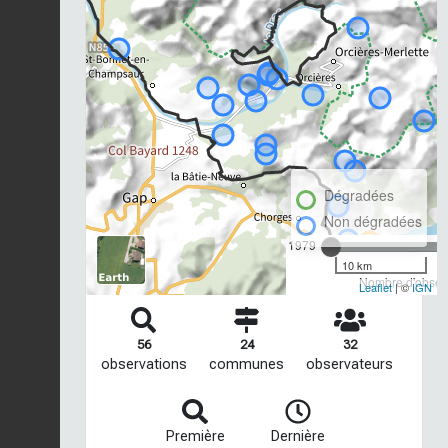
Dégradées
Non dégradées
1979
10 km
Nombre d'observ
Leaflet
| ©
IGN
56
24
32
observations
communes
observateurs
Première
Dernière