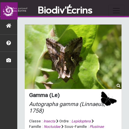
Biodiv'Écrins
Gamma (Le)
Autographa gamma
(Linnaeus,
1758)
Classe :
Insecta
Ordre :
Lepidoptera
Famille :
Noctuidae
Sous-Famille :
Plusiinae