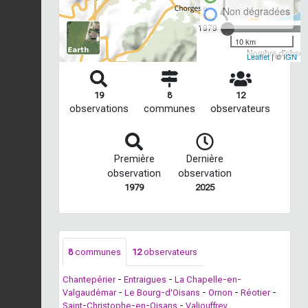
Non dégradées
1979
10 km
Nombre d'observ
Leaflet
| ©
IGN
19
8
12
observations
communes
observateurs
Première
Dernière
observation
observation
1979
2025
8
communes
12
observateurs
Chantepérier
-
Entraigues
-
La Chapelle-en-
Valgaudémar
-
Le Bourg-d'Oisans
-
Ornon
-
Réotier
-
Saint-Christophe-en-Oisans
-
Valjouffrey