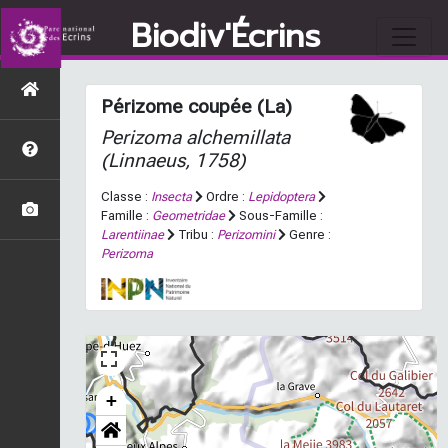
Biodiv'Écrins
Périzome coupée (La)
Perizoma alchemillata
(Linnaeus, 1758)
Classe :
Insecta
Ordre :
Lepidoptera
Famille :
Geometridae
Sous-Famille :
Larentiinae
Tribu :
Perizomini
Genre :
Perizoma
+