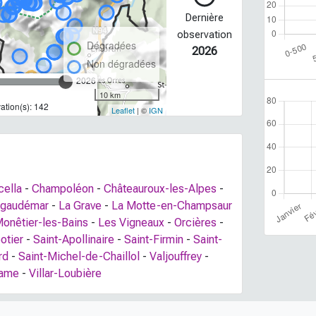
Dernière
observation
Dégradées
2026
Non dégradées
2026
10 km
tion(s): 142
Leaflet
| ©
IGN
ella
-
Champoléon
-
Châteauroux-les-Alpes
-
lgaudémar
-
La Grave
-
La Motte-en-Champsaur
onêtier-les-Bains
-
Les Vigneaux
-
Orcières
-
otier
-
Saint-Apollinaire
-
Saint-Firmin
-
Saint-
rd
-
Saint-Michel-de-Chaillol
-
Valjouffrey
-
Dame
-
Villar-Loubière