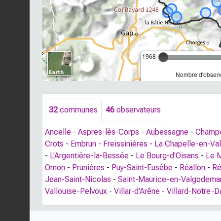
1968
Nombre d'observa
32
communes
46
observateurs
Ancelle
-
Aspres-lès-Corps
-
Aubessagne
-
Champc
Crots
-
Embrun
-
Freissinières
-
La Chapelle-en-Va
-
L'Argentière-la-Bessée
-
Le Bourg-d'Oisans
-
Le M
Ornon
-
Prunières
-
Puy-Saint-Eusèbe
-
Réallon
-
Ré
Jean-Saint-Nicolas
-
Saint-Maurice-en-Valgodema
Vallouise-Pelvoux
-
Villar-d'Arêne
-
Villard-Notre-