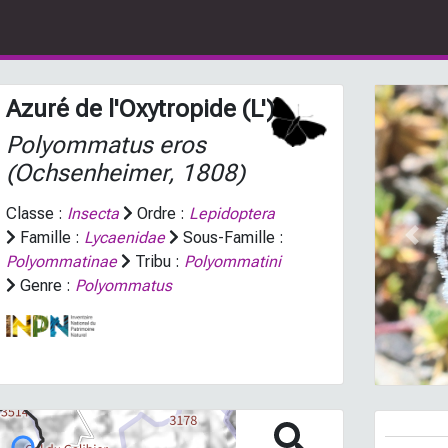
Azuré de l'Oxytropide (L')
Polyommatus eros
(Ochsenheimer, 1808)
Classe :
Insecta
Ordre :
Lepidoptera
Famille :
Lycaenidae
Sous-Famille :
Prev
Polyommatinae
Tribu :
Polyommatini
Genre :
Polyommatus