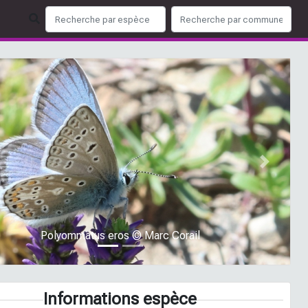
ious
Next
Polyommatus eros © Marc Corail
Informations espèce