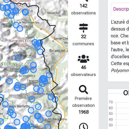
142
Descrip
observations
L'azuré d
dessus de
noir. Che
32
base et 
communes
l'autre, 
d'ocelles
Cette esp
46
Polyomm
observateurs
O
Première
observation
1968