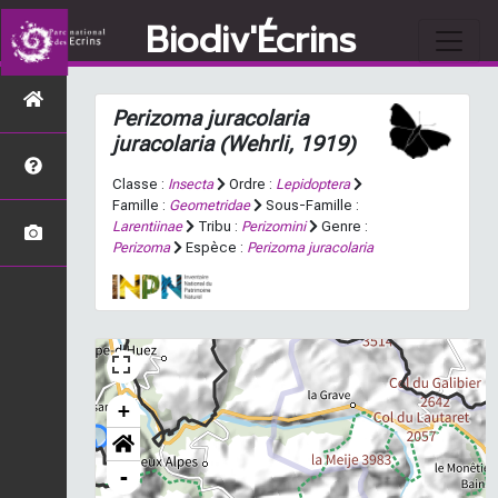
Biodiv'Écrins
Perizoma juracolaria
juracolaria
(Wehrli, 1919)
Classe :
Insecta
Ordre :
Lepidoptera
Famille :
Geometridae
Sous-Famille :
Larentiinae
Tribu :
Perizomini
Genre :
Perizoma
Espèce :
Perizoma juracolaria
+
-