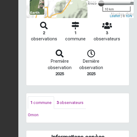
2025
10 km
Nombre d'observ
Leaflet
| ©
IGN
2
1
3
observations
commune
observateurs
Première
Dernière
observation
observation
2025
2025
1
commune
3
observateurs
Ornon