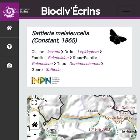
Biodiv'Écrins
Sattleria melaleucella
(Constant, 1865)
Classe :
Insecta
Ordre :
Lepidoptera
Famille :
Gelechiidae
Sous-Famille :
Gelechiinae
Tribu :
Gnorimoschemini
Genre :
Sattleria
+
-