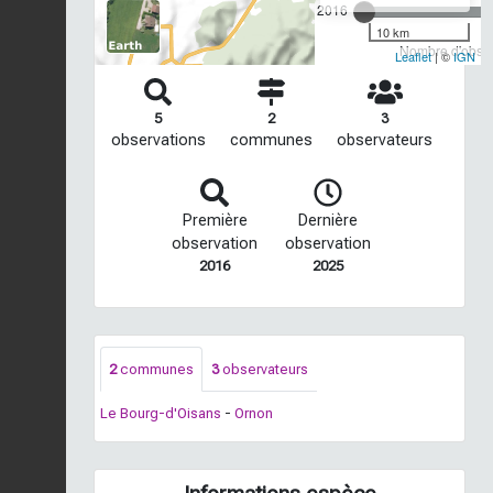
2016
10 km
Nombre d'observ
Leaflet
| ©
IGN
5
2
3
observations
communes
observateurs
Première
Dernière
observation
observation
2016
2025
2
communes
3
observateurs
Le Bourg-d'Oisans
-
Ornon