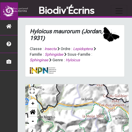
Biodiv'Écrins
Hyloicus maurorum
(Jordan,
1931)
Classe :
Insecta
Ordre :
Lepidoptera
Famille :
Sphingidae
Sous-Famille :
Sphinginae
Genre :
Hyloicus
+
-