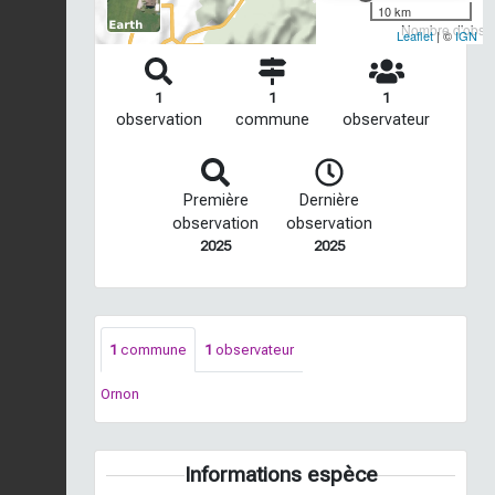
10 km
Nombre d'observ
Leaflet
| ©
IGN
1
1
1
observation
commune
observateur
Première
Dernière
observation
observation
2025
2025
1
commune
1
observateur
Ornon
Informations espèce