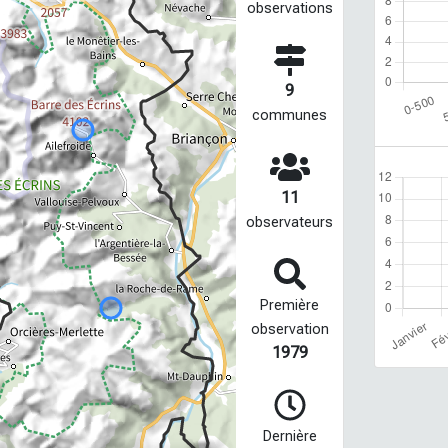
observations
9
communes
11
observateurs
Première
observation
1979
Dernière