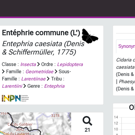
Entéphrie commune (L')
Entephria caesiata
(Denis
Synony
& Schiffermüller, 1775)
Cidaria 
Classe :
Insecta
Ordre :
Lepidoptera
caesiata
Famille :
Geometridae
Sous-
(Denis &
Famille :
Larentiinae
Tribu :
|
Phaesyl
Larentiini
Genre :
Entephria
(Denis &
O
21