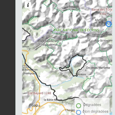
Dégradées
Non dégradées