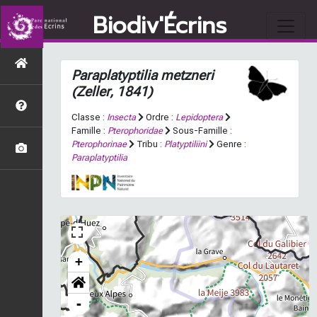
Biodiv'Écrins
Paraplatyptilia metzneri
(Zeller, 1841)
Classe :
Insecta
Ordre :
Lepidoptera
Famille :
Pterophoridae
Sous-Famille :
Pterophorinae
Tribu :
Platyptiliini
Genre :
Paraplatyptilia
+
-