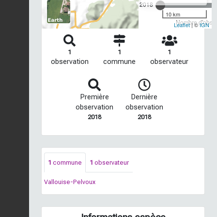
2018
10 km
Nombre d'observ
Leaflet
| ©
IGN
1
1
1
observation
commune
observateur
Première
Dernière
observation
observation
2018
2018
1
commune
1
observateur
Vallouise-Pelvoux