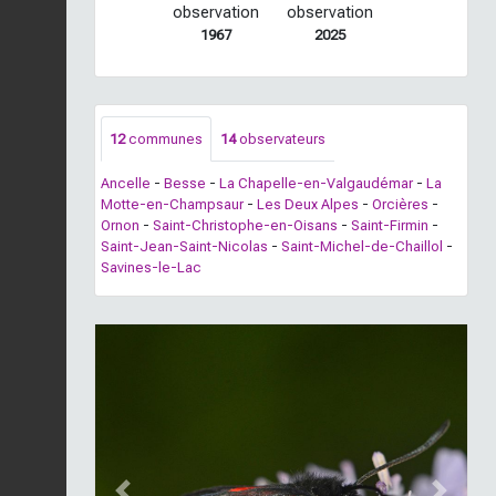
observation
observation
1967
2025
12
communes
14
observateurs
Ancelle
-
Besse
-
La Chapelle-en-Valgaudémar
-
La
Motte-en-Champsaur
-
Les Deux Alpes
-
Orcières
-
Ornon
-
Saint-Christophe-en-Oisans
-
Saint-Firmin
-
Saint-Jean-Saint-Nicolas
-
Saint-Michel-de-Chaillol
-
Savines-le-Lac