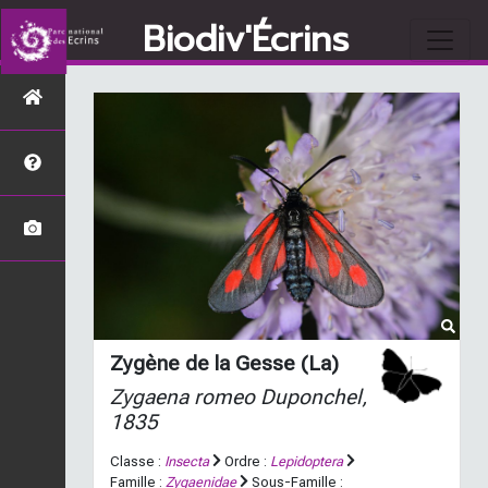
Biodiv'Écrins
Zygène de la Gesse (La)
Zygaena romeo
Duponchel,
1835
Classe :
Insecta
Ordre :
Lepidoptera
Famille :
Zygaenidae
Sous-Famille :