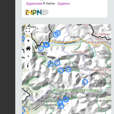
Zygaeninae
Genre :
Zygaena
+
-