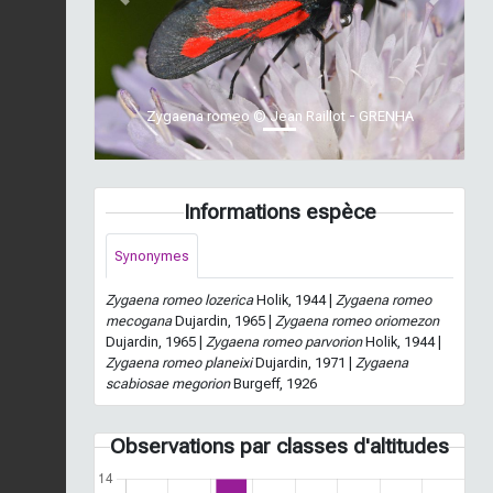
Previous
Next
Zygaena romeo © Jean Raillot - GRENHA
Informations espèce
Synonymes
Zygaena romeo lozerica
Holik, 1944 |
Zygaena romeo
mecogana
Dujardin, 1965 |
Zygaena romeo oriomezon
Dujardin, 1965 |
Zygaena romeo parvorion
Holik, 1944 |
Zygaena romeo planeixi
Dujardin, 1971 |
Zygaena
scabiosae megorion
Burgeff, 1926
Observations par classes d'altitudes