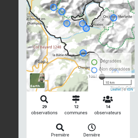
Dégradées
Non dégradées
1967
10 km
Nombre d'observ
Leaflet
| ©
IGN
29
12
14
observations
communes
observateurs
Première
Dernière