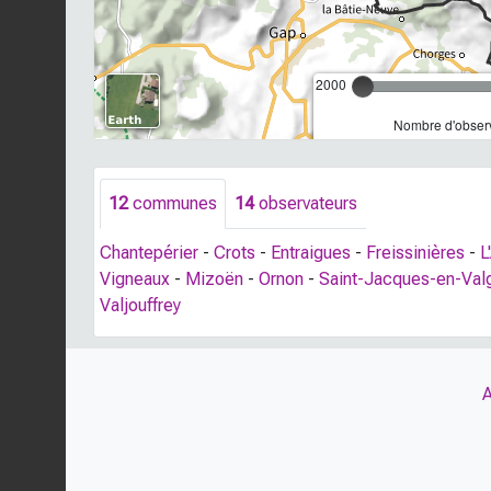
2000
Nombre d'observ
12
communes
14
observateurs
Chantepérier
-
Crots
-
Entraigues
-
Freissinières
-
L
Vigneaux
-
Mizoën
-
Ornon
-
Saint-Jacques-en-Va
Valjouffrey
A