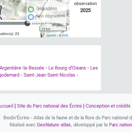
observation
Dégradées
2025
Non dégradées
2026
10 km
ation(s): 23
Leaflet
| ©
IGN
'Argentière-la-Bessée
-
Le Bourg-d'Oisans
-
Les
lgodemard
-
Saint-Jean-Saint-Nicolas
-
ccueil
|
Site du Parc national des Écrins
|
Conception et crédits
Biodiv'Écrins - Atlas de la faune et de la flore du Parc national
Réalisé avec
GeoNature-atlas
, développé par le
Parc nation