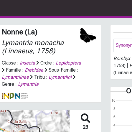
Nonne (La)
Lymantria monacha
Synony
(Linnaeus, 1758)
Bombyx
Classe :
Insecta
Ordre :
Lepidoptera
1758) |
P
Famille :
Erebidae
Sous-Famille :
(Linnaeu
Lymantriinae
Tribu :
Lymantriini
Genre :
Lymantria
O
23