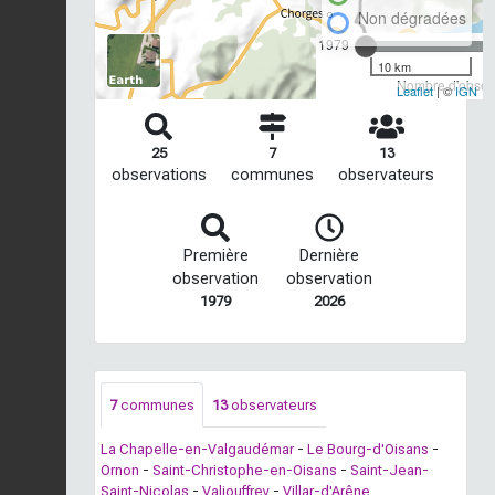
Non dégradées
1979
10 km
Nombre d'observ
Leaflet
| ©
IGN
25
7
13
observations
communes
observateurs
Première
Dernière
observation
observation
1979
2026
7
communes
13
observateurs
La Chapelle-en-Valgaudémar
-
Le Bourg-d'Oisans
-
Ornon
-
Saint-Christophe-en-Oisans
-
Saint-Jean-
Saint-Nicolas
-
Valjouffrey
-
Villar-d'Arêne