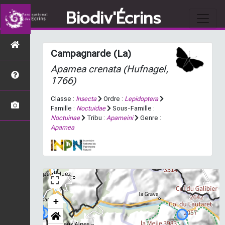
Biodiv'Écrins
Campagnarde (La)
Apamea crenata
(Hufnagel,
1766)
Classe :
Insecta
Ordre :
Lepidoptera
Famille :
Noctuidae
Sous-Famille :
Noctuinae
Tribu :
Apameini
Genre :
Apamea
+