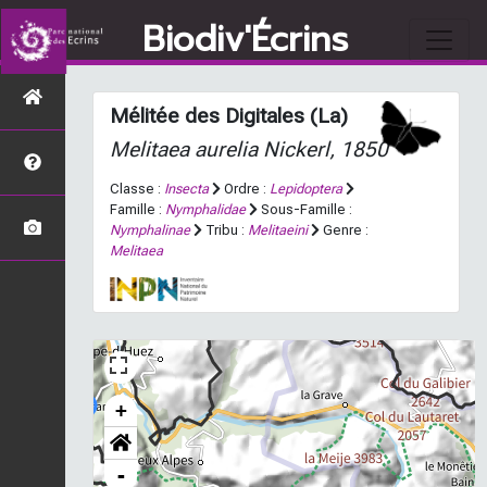
Biodiv'Écrins
Mélitée des Digitales (La)
Melitaea aurelia
Nickerl, 1850
Classe :
Insecta
Ordre :
Lepidoptera
Famille :
Nymphalidae
Sous-Famille :
Nymphalinae
Tribu :
Melitaeini
Genre :
Melitaea
+
-