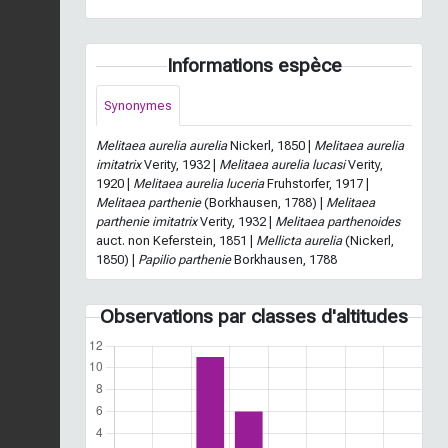
Informations espèce
Synonymes
Melitaea aurelia aurelia
Nickerl, 1850 |
Melitaea aurelia
imitatrix
Verity, 1932 |
Melitaea aurelia lucasi
Verity,
1920 |
Melitaea aurelia luceria
Fruhstorfer, 1917 |
Melitaea parthenie
(Borkhausen, 1788) |
Melitaea
parthenie imitatrix
Verity, 1932 |
Melitaea parthenoides
auct. non Keferstein, 1851 |
Mellicta aurelia
(Nickerl,
1850) |
Papilio parthenie
Borkhausen, 1788
Observations par classes d'altitudes