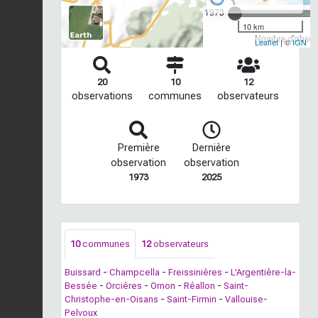
1973
10 km
Nombre d'observ
Leaflet
| ©
IGN
20
10
12
observations
communes
observateurs
Première
Dernière
observation
observation
1973
2025
10
communes
12
observateurs
Buissard
-
Champcella
-
Freissinières
-
L'Argentière-la-
Bessée
-
Orcières
-
Ornon
-
Réallon
-
Saint-
Christophe-en-Oisans
-
Saint-Firmin
-
Vallouise-
Pelvoux